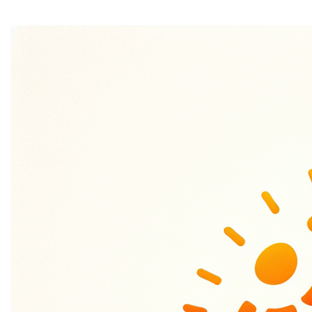
Home
Albondigas.be
is dé domeinnaam die je smaakpapillen
doet dansen! Of je nu een passie hebt voor de Spaanse
keuken of gewoon dol bent op sappige gehaktballetjes,
deze naam laat je hongerig naar meer. Met zijn speelse
klank en duidelijke verwijzing naar het geliefde gerecht,
is
albondigas.be
de perfecte keuze voor iedereen die