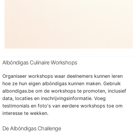
Documenteer een spannende reis door België met een
foodtruck die gespecialiseerd is in albóndigas. Deel
verhalen, foto's en video's van de verschillende steden
en dorpen die je bezoekt, en de unieke albóndigas
creaties die je onderweg serveert. Laat bezoekers weten
waar ze je kunnen vinden en hoe ze je smakelijke
creaties kunnen proberen.
Albóndigas Culinaire Workshops
Organiseer workshops waar deelnemers kunnen leren
hoe ze hun eigen albóndigas kunnen maken. Gebruik
albondigas.be om de workshops te promoten, inclusief
data, locaties en inschrijvingsinformatie. Voeg
testimonials en foto's van eerdere workshops toe om
interesse te wekken.
De Albóndigas Challenge